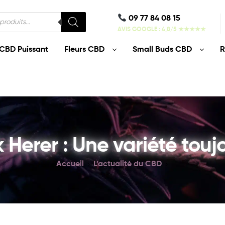
09 77 84 08 15
AVIS GOOGLE : 4,8/5 ★★★★★
CBD Puissant
Fleurs CBD
Small Buds CBD
R
 Herer : Une variété toujo
Accueil
L’actualité du CBD