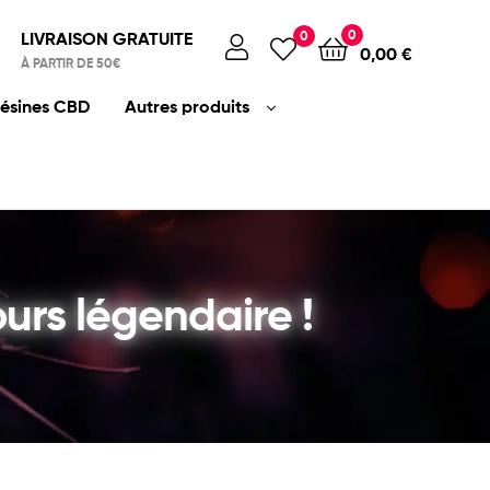
0
LIVRAISON GRATUITE
0
0,00
€
À PARTIR DE 50€
ésines CBD
Autres produits
urs légendaire !