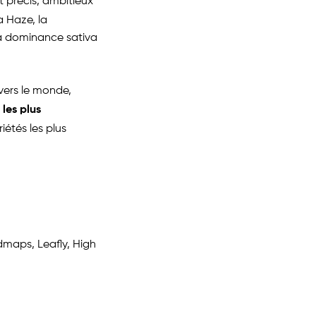
 précis, ambitieux
a Haze, la
 à dominance sativa
vers le monde,
 les plus
iétés les plus
edmaps, Leafly, High