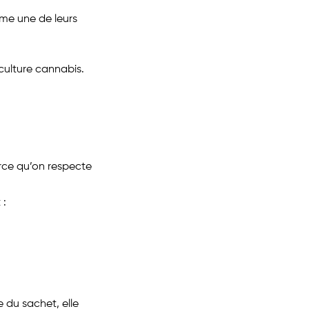
me une de leurs
culture cannabis.
rce qu’on respecte
 :
e du sachet, elle