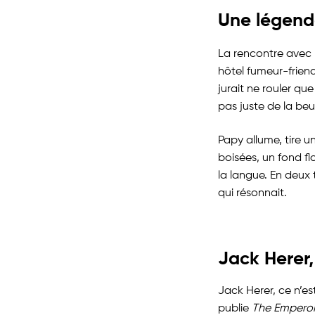
Une légende
La rencontre avec
hôtel fumeur-friend
jurait ne rouler que
pas juste de la be
Papy allume, tire u
boisées, un fond fl
la langue. En deux t
qui résonnait.
Jack Herer,
Jack Herer, ce n’est
publie
The Emperor