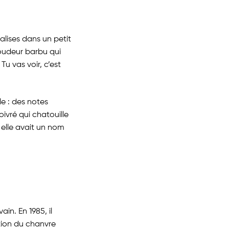
alises dans un petit
roudeur barbu qui
Tu vas voir, c’est
le : des notes
ivré qui chatouille
t elle avait un nom
ain. En 1985, il
tion du chanvre