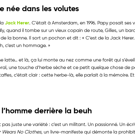
 née dans les volutes
Jack Herer
 la
. C’était à Amsterdam, en 1996. Papy posait ses v
ly, quand il tombe sur un vieux copain de route, Gilles, un ba
 de la bonne. Il sort un pochon et dit : « C’est de la Jack Herer. 
uh, c’est un hommage. »
ne latte… et là, ça lui monte au nez comme une forêt qui s’éveil
oral, une touche d’herbe sèche et ce petit quelque chose de po
affes, c’était clair : cette herbe-là, elle parlait à la mémoire. E
 l’homme derrière la beuh
 pas juste une variété : c’est un militant. Un passionné. Un écriv
 Wears No Clothes
, un livre-manifeste qui démonte la prohibi