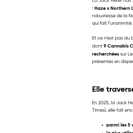
La Jack Herer naît
Haze x Northern L
:
robustesse de la No
qui fait l’unanimité.
Et ce n’est pas du 
9 Cannabis 
dont
recherchées
sur Le
présentes en disp
Elle traver
En 2025, la Jack He
Times), elle fait en
parmi les 5 
la plus util