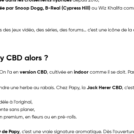
depuis 2010,
tée par Snoop Dogg, B-Real (Cypress Hill)
ou Wiz Khalifa com
 des jeux vidéo, des séries, des forums… c’est une icône de la 
y CBD alors ?
version CBD
indoor
 On l’a en
, cultivée en
comme il se doit. Pa
Jack Herer CBD
ndre une herbe au rabais. Chez Papy, la
, c’est
èle à l’original,
ente sans planer,
on premium, en fleurs ou en pré-rolls.
 de Papy
, c’est une vraie signature aromatique. Dès l’ouvertur