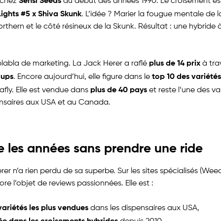
Sensi Seeds
 chez
au début des années 1990. Le croisement est
ights #5 x Shiva Skunk
. L’idée ? Marier la fougue mentale de l
rthern et le côté résineux de la Skunk. Résultat : une hybride
plus de 14 prix
blabla de marketing. La Jack Herer a raflé
à tra
Cups
top 10 des variétés
. Encore aujourd’hui, elle figure dans le
plus de 40 pays
afly. Elle est vendue dans
et reste l’une des var
ensaires aux USA et au Canada.
se les années sans prendre une ride
rer n’a rien perdu de sa superbe. Sur les sites spécialisés (We
core l’objet de reviews passionnées. Elle est :
variétés les plus vendues
dans les dispensaires aux USA,
isée dans les croisements hybrides