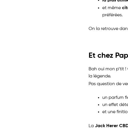
ci
et même
préférées.
On la retrouve dans
Et chez Pap
Bah oui mon p’tit !
la légende.
Pas question de ve
un parfum fid
un effet dét
et une finiti
Jack Herer CBD
La