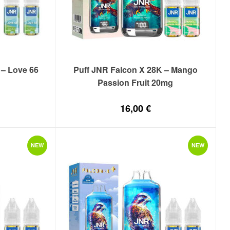
 – Love 66
Puff JNR Falcon X 28K – Mango
Passion Fruit 20mg
16,00
€
NEW
NEW