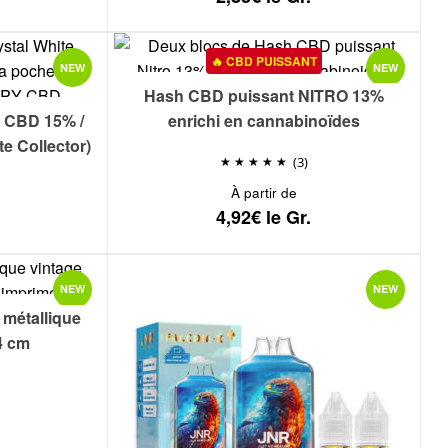
🔥 CBD PUISSANT
NEW
NEW
Hash CBD puissant NITRO 13%
 CBD 15% /
enrichi en cannabinoïdes
e Collector)
(3)
À partir de
4,92€ le Gr.
NEW
NEW
 métallique
4 cm