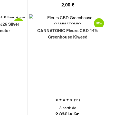
2,00
€
J26 Silver
NEW
NEW
lector
CANNATONIC Fleurs CBD 14%
Greenhouse Kiweed
(11)
À partir de
2,83€ le Gr.