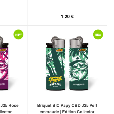
1,20
€
NEW
NEW
 J25 Rose
Briquet BIC Papy CBD J25 Vert
llector
emeraude | Edition Collector