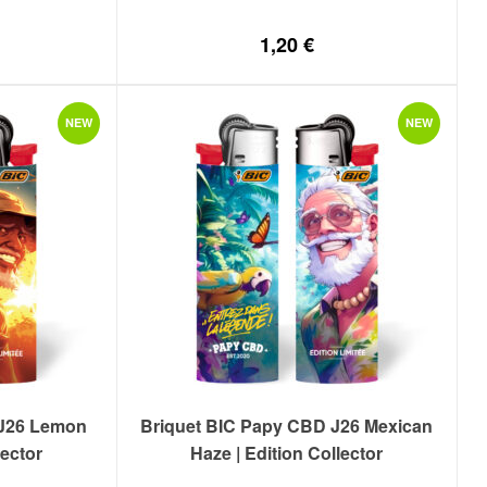
1,20
€
NEW
NEW
 J26 Lemon
Briquet BIC Papy CBD J26 Mexican
lector
Haze | Edition Collector