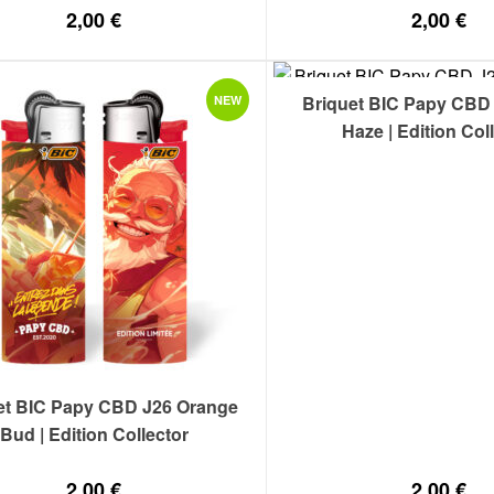
2,00
€
2,00
€
Briquet BIC Papy CBD 
NEW
Haze | Edition Col
et BIC Papy CBD J26 Orange
Bud | Edition Collector
2,00
€
2,00
€