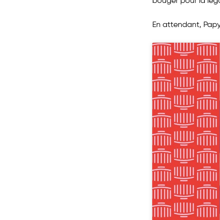
bouger pour la lég
En attendant, Papy t