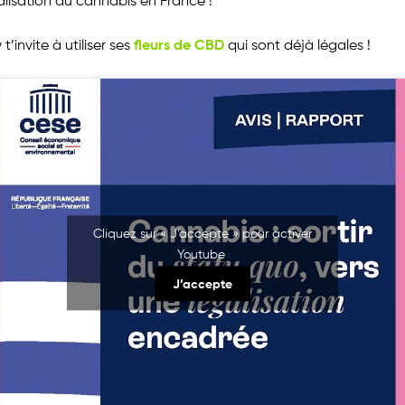
alisation du cannabis en France !
fleurs de CBD
’invite à utiliser ses
qui sont déjà légales !
Cliquez sur « J’accepte » pour activer
Youtube
J’accepte