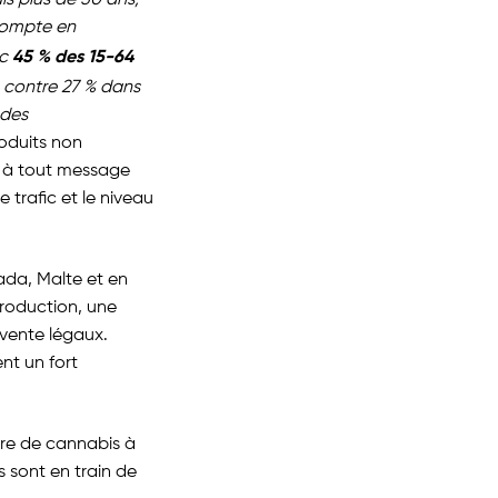
is plus de 50 ans,
 compte en
45 % des 15-64
ec
, contre 27 % dans
 des
oduits non
it à tout message
e trafic et le niveau
ada, Malte et en
production, une
vente légaux.
nt un fort
re de cannabis à
s sont en train de