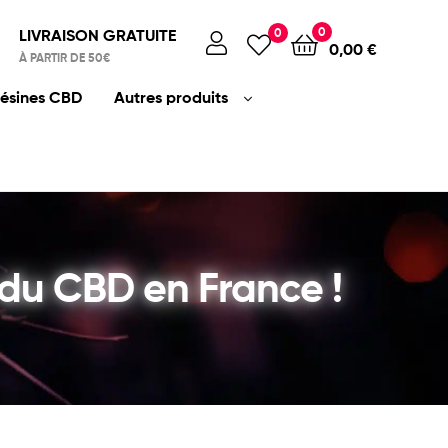
0
LIVRAISON GRATUITE
0
0,00
€
À PARTIR DE 50€
ésines CBD
Autres produits
 du CBD en France !