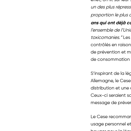
effet, on lit sur leur
un des plus répress
proportion le plu
ans qui ont déjà̀ 
l’ensemble de l’Un
toxicomanies.”
Les 
contrôlés en raison
de prévention et mob
de consommation de
S’inspirant de la 
Allemagne, le Cese
distribution et un
Ceux-ci seraient so
message de préven
Le Cese recommand
usage personnel et 