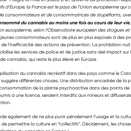
 site
“Malgré la mise en place d’un système de prohibition depu
ifs d’Europe, la France est le pays de l’Union européenne qui
s de consommateurs et de consommatrices de stupéfiants, av
consommé du cannabis au moins une fois au cours de leur vie
ion européenne, selon l’Observatoire européen des drogues et
jeunes consommateurs sont de plus en plus exposés à des pr
 de l’inefficacité des actions de prévention. La prohibition nu
ilise les services de police et de justice sans réel impact sur l
 cannabis, qui reste le plus élevé en Europe.
légalisation du cannabis récréatif dans des pays comme le Can
 suggère différentes choses. Une distribution encadrée de la 
e consommation de la plante psychoactive dans des points de 
umis à une licence, seraient interdits aux mineurs et diffuseraie
tion.
e également de ne plus punir pénalement l’usage et la cultu
de permettre la culture en “collectifs”. Décidément, les chose