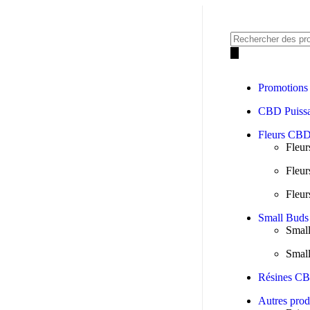
Promotions
CBD Puiss
Fleurs CB
Fleu
Fleu
Fleu
Small Bud
Smal
Smal
Résines C
Autres prod