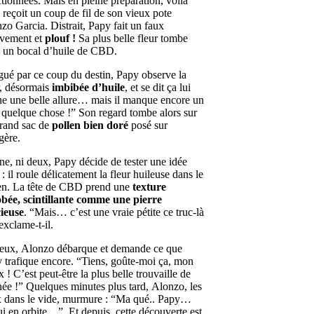
ctionnées. Mais en pleine préparation, voilà
l reçoit un coup de fil de son vieux pote
zo Garcia. Distrait, Papy fait un faux
vement et
plouf !
Sa plus belle fleur tombe
 un bocal d’huile de CBD.
igué par ce coup du destin, Papy observe la
r, désormais
imbibée d’huile
, et se dit ça lui
e une belle allure… mais il manque encore un
t quelque chose !” Son regard tombe alors sur
rand sac de
pollen bien doré
posé sur
agère.
ne, ni deux, Papy décide de tester une idée
e : il roule délicatement la fleur huileuse dans le
en. La tête de CBD prend une
texture
bée, scintillante comme une pierre
ieuse
. “Mais… c’est une vraie pétite ce truc-là
’exclame-t-il.
eux, Alonzo débarque et demande ce que
 trafique encore. “Tiens, goûte-moi ça, mon
x ! C’est peut-être la plus belle trouvaille de
née !” Quelques minutes plus tard, Alonzo, les
 dans le vide, murmure : “Ma qué.. Papy…
ui en orbite…”. Et depuis, cette découverte est