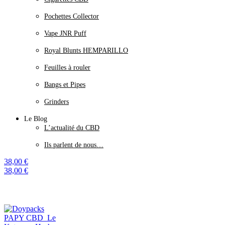
Pochettes Collector
Vape JNR Puff
Royal Blunts HEMPARILLO
Feuilles à rouler
Bangs et Pipes
Grinders
Le Blog
L’actualité du CBD
Ils parlent de nous…
38,00
€
38,00
€