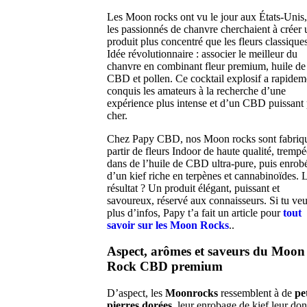
Les Moon rocks ont vu le jour aux États-Unis
les passionnés de chanvre cherchaient à créer 
produit plus concentré que les fleurs classiques
Idée révolutionnaire : associer le meilleur du
chanvre en combinant fleur premium, huile de
CBD et pollen. Ce cocktail explosif a rapidem
conquis les amateurs à la recherche d’une
expérience plus intense et d’un CBD puissant
cher.
Chez Papy CBD, nos Moon rocks sont fabriq
partir de fleurs Indoor de haute qualité, trempé
dans de l’huile de CBD ultra-pure, puis enrob
d’un kief riche en terpènes et cannabinoïdes. 
résultat ? Un produit élégant, puissant et
savoureux, réservé aux connaisseurs. Si tu ve
plus d’infos, Papy t’a fait un article pour
tout
savoir sur les Moon Rocks
..
Aspect, arômes et saveurs
du Moon
Rock CBD premium
D’aspect, les
Moonrocks
ressemblent à de
pe
pierres dorées
, leur enrobage de kief leur do