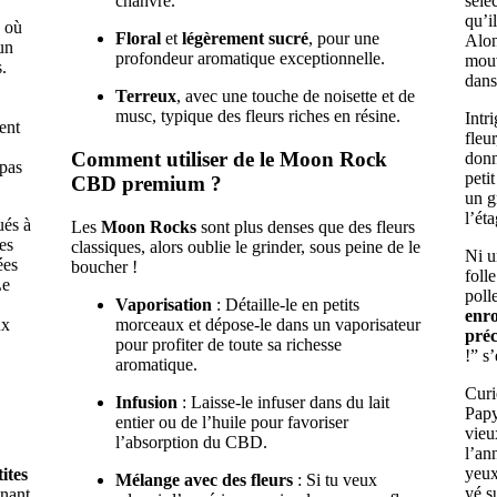
chanvre.
séle
qu’i
, où
Floral
et
légèrement sucré
, pour une
Alon
un
profondeur aromatique exceptionnelle.
mou
.
dans
Terreux
, avec une touche de noisette et de
musc, typique des fleurs riches en résine.
Intr
ent
fleu
Comment utiliser
de le Moon Rock
donn
 pas
peti
CBD premium ?
un g
l’ét
ués à
Les
Moon Rocks
sont plus denses que des fleurs
es
classiques, alors oublie le grinder, sous peine de le
Ni u
ées
boucher !
foll
Le
poll
Vaporisation
: Détaille-le en petits
enro
ux
morceaux et dépose-le dans un vaporisateur
préc
pour profiter de toute sa richesse
!” s
aromatique.
Curi
Infusion
: Laisse-le infuser dans du lait
Papy
entier ou de l’huile pour favoriser
vieu
l’absorption du CBD.
l’an
yeux
tites
Mélange avec des fleurs
: Si tu veux
yé s
nnant