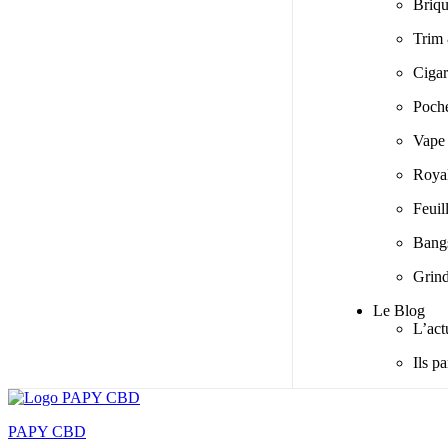
Briq
Trim 
Ciga
Poche
Vape
Roya
Feuil
Bangs
Grind
Le Blog
L’act
Ils p
PAPY CBD