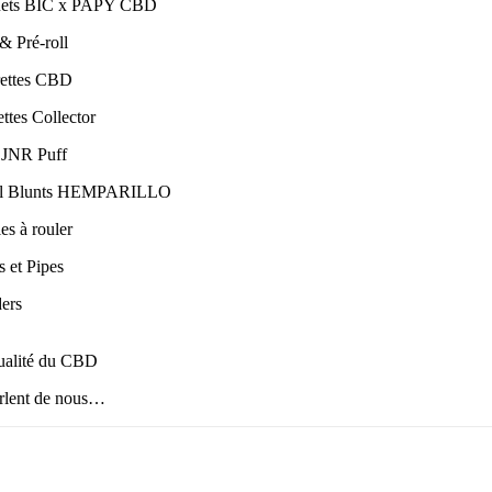
uets BIC x PAPY CBD
& Pré-roll
rettes CBD
ttes Collector
 JNR Puff
l Blunts HEMPARILLO
les à rouler
 et Pipes
ers
ualité du CBD
arlent de nous…