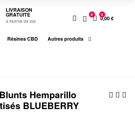
LIVRAISON
GRATUITE
0
0
0,00
€
À PARTIR DE 50€
Résines CBD
Autres produits
Blunts Hemparillo
tisés BLUEBERRY
4,20
4,20
€
€