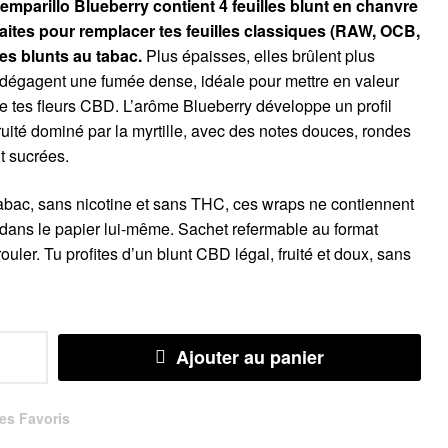
mparillo Blueberry contient 4 feuilles blunt en chanvre
faites pour remplacer tes feuilles classiques (RAW, OCB,
tes blunts au tabac.
Plus épaisses, elles brûlent plus
 dégagent une fumée dense, idéale pour mettre en valeur
e tes fleurs CBD. L’arôme Blueberry développe un profil
ruité dominé par la myrtille, avec des notes douces, rondes
t sucrées.
bac, sans nicotine et sans THC, ces wraps ne contiennent
ans le papier lui-même. Sachet refermable au format
 rouler. Tu profites d’un blunt CBD légal, fruité et doux, sans
Ajouter au panier
es Favoris