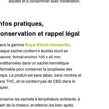
adultes et à consommer avec modération.
nfos pratiques,
onservation et rappel légal
ans la gamme
Royal Blunts Hemparillo
,
haque sachet contient 4 feuilles blunt en
hanvre, format environ 105 x 40 mm,
onditionnées dans un sachet hermétique
efermable pour conserver la souplesse des
raps. Le produit est sans tabac, sans nicotine et
ans THC, et ne contient pas de CBD dans le
apier.
onserve les sachets à température ambiante, à
’abri de la chaleur, et referme-les bien après