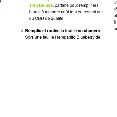
D
c
Trim Deluxe
, parfaite pour remplir les
s
s
blunts à moindre coût tout en restant sur
ê
du CBD de qualité.
à
h
Remplis et roules la feuille en chanvre
Sors une feuille Hemparillo Blueberry de