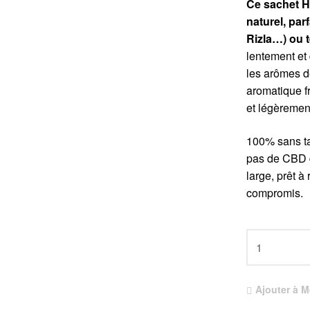
Ce sachet He
naturel, par
Rizla…) ou 
lentement et
les arômes d
aromatique f
et légèremen
100% sans ta
pas de CBD d
large, prêt à
compromis.
Ajouter à M