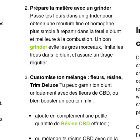
Prépare la matière avec un grinder
Passe tes fleurs dans un grinder pour
es
obtenir une mouture fine et homogène,
I
plus simple à répartir dans la feuille blunt
et meilleure à la combustion. Un bon
c
grinder
évite les gros morceaux, limite les
trous dans le blunt et assure un tirage
D
régulier.
c
c
Customise ton mélange : fleurs, résine,
c
Trim Deluxe
Tu peux garnir ton blunt
r
uniquement avec des fleurs de CBD, ou
w
bien booster un peu ton mix :
.
s
p
ajoute en complément une petite
s
quantité de
Résine CBD
effritée ;
C
l
ou mélange ta résine CBD avec de la