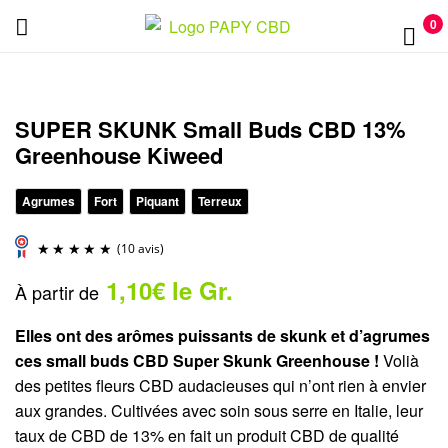
PAPY
0
CBD
PAPY
CBD
SUPER SKUNK Small Buds CBD 13%
Greenhouse Kiweed
Agrumes
Fort
Piquant
Terreux
1,10€ le Gr.
À partir de
(10 avis)
Elles ont des arômes puissants de skunk et d’agrumes
ces small buds CBD Super Skunk Greenhouse !
Volià
des petites fleurs CBD audacieuses qui n’ont rien à envier
aux grandes. Cultivées avec soin sous serre en Italie, leur
taux de CBD de 13% en fait un produit CBD de qualité